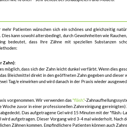
 mehr Patienten wünschen sich ein schönes und gleichzeitig natür
n. Dies kann sowohl altersbedingt, durch Gewohnheiten wie Rauchen,
hing bedeutet, dass Ihre Zähne mit speziellen Substanzen sch
Methoden:
r Zahn)
:
s möglich, dass sich der Zahn leicht dunkel verfärbt. Wenn dies gesc
 das Bleichmittel direkt in den geöffneten Zahn gegeben und dieser 
wei Tag/e einwirken und wird danach in der Praxis wieder ausgewechs
raxis vorgenommen. Wir verwenden das
"fläsh."
-Zahnaufhellungssystem
eine Woche zuvor in einer professionellen Zahnreinigung gereinigte
abgedeckt. Das aufgetragene Gel wird 15 Minuten mit der "fläsh.-Lam
l wird aufgetragen. Dieser Vorgang wird 3-4 mal wiederholt. Nach de
dlichen Zähnen kommen. Empfindlichere Patienten können auch Zahn