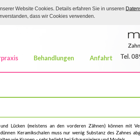
nserer Website Cookies. Details erfahren Sie in unseren
Datens
einverstanden, dass wir Cookies verwenden.
Tel. 0
praxis
Behandlungen
Anfahrt
n und Lücken (meistens an den vorderen Zähnen) können mit Ve
chdünnen Keramikschalen muss nur wenig Substanz des Zahnes a
lten wie Kronen – sehr beliebt bei Schauspielern und Models.